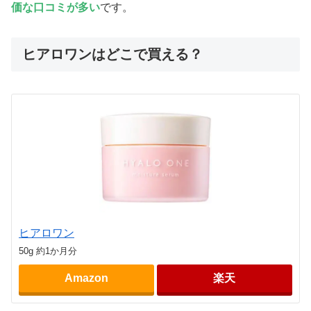
価な口コミが多い
です。
ヒアロワンはどこで買える？
ヒアロワン
50g 約1か月分
Amazon
楽天