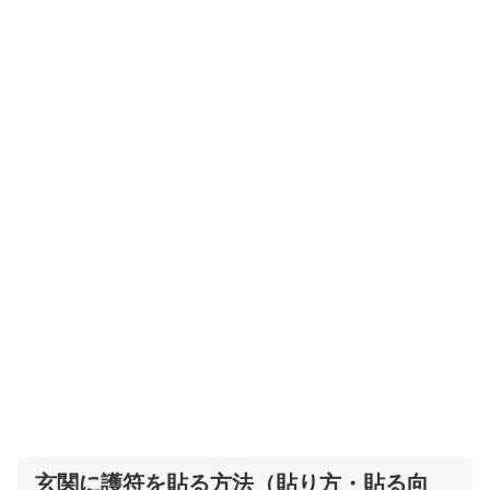
玄関に護符を貼る方法（貼り方・貼る向